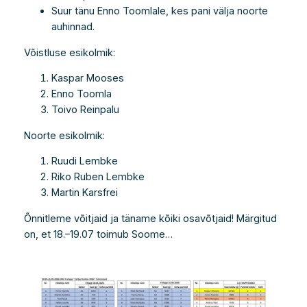
Suur tänu Enno Toomlale, kes pani välja noorte
auhinnad.
Võistluse esikolmik:
Kaspar Mooses
Enno Toomla
Toivo Reinpalu
Noorte esikolmik:
Ruudi Lembke
Riko Ruben Lembke
Martin Karsfrei
Õnnitleme võitjaid ja täname kõiki osavõtjaid! Märgitud
on, et 18.–19.07 toimub Soome…