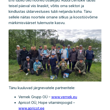
Eriti tublid olid noored osalejad. Ruudi Lembke tabas
teisel päeval viis linaskit, võitis oma sektori ja
kindlustas üldarvestuses tubli neljanda koha. Tänu
sellele näitas noortele omane sitkus ja koostöövõime
märkimisväärset tulemuste kasvu.
Tänu kuuluvad järgnevatele partneritele:
Vemek Grupp OÜ –
www.vemek.eu
Apricot OÜ, Hope vitamiinijoogid –
www.apricot.ee