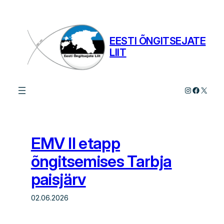
Liigu
sisu
juurde
EESTI ÕNGITSEJATE
LIIT
Instagram
Facebo
X
EMV II etapp
õngitsemises Tarbja
paisjärv
02.06.2026