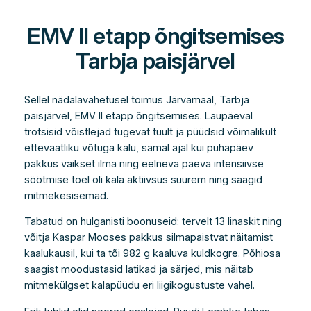
EMV II etapp õngitsemises
Tarbja paisjärvel
Sellel nädalavahetusel toimus Järvamaal, Tarbja
paisjärvel, EMV II etapp õngitsemises. Laupäeval
trotsisid võistlejad tugevat tuult ja püüdsid võimalikult
ettevaatliku võtuga kalu, samal ajal kui pühapäev
pakkus vaikset ilma ning eelneva päeva intensiivse
söötmise toel oli kala aktiivsus suurem ning saagid
mitmekesisemad.
Tabatud on hulganisti boonuseid: tervelt 13 linaskit ning
võitja Kaspar Mooses pakkus silmapaistvat näitamist
kaalukausil, kui ta tõi 982 g kaaluva kuldkogre. Põhiosa
saagist moodustasid latikad ja särjed, mis näitab
mitmekülgset kalapüüdu eri liigikogustuste vahel.