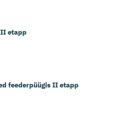
III etapp
sed feederpüügis II etapp