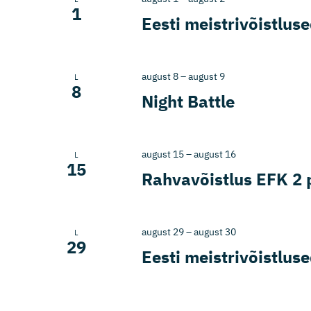
1
Eesti meistrivõistlus
august 8
–
august 9
L
8
Night Battle
august 15
–
august 16
L
15
Rahvavõistlus EFK 2
august 29
–
august 30
L
29
Eesti meistrivõistlus