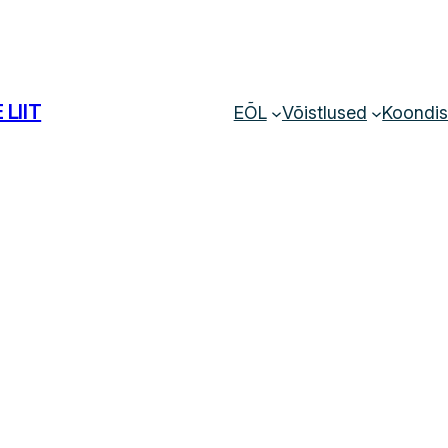
LIIT
EÕL
Võistlused
Koondi