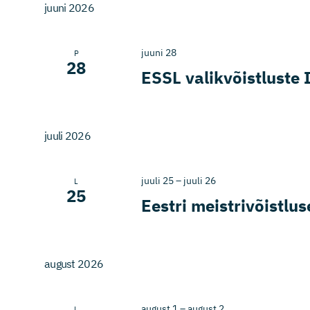
Views
Keyword.
juuni 2026
Navigation
juuni 28
P
28
ESSL valikvõistluste 
juuli 2026
juuli 25
–
juuli 26
L
25
Eestri meistrivõistlu
august 2026
august 1
–
august 2
L