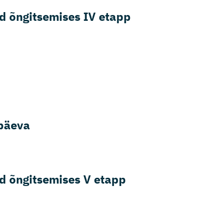
ed õngitsemises IV etapp
 päeva
ed õngitsemises V etapp