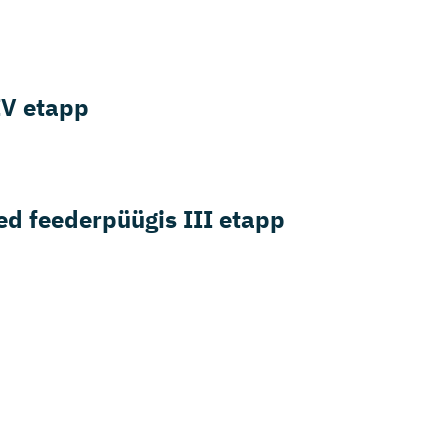
IV etapp
sed feederpüügis III etapp