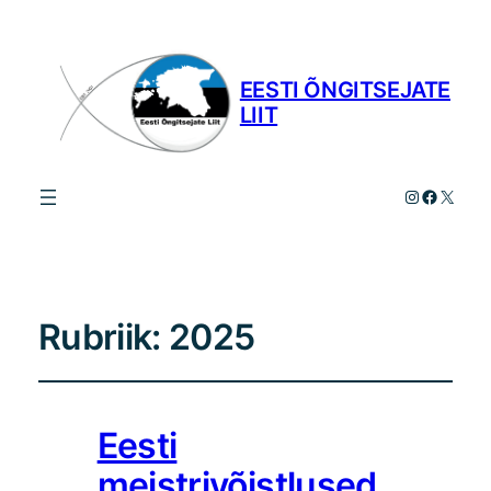
EESTI ÕNGITSEJATE
LIIT
Instagram
Facebo
X
Rubriik:
2025
Eesti
meistrivõistlused