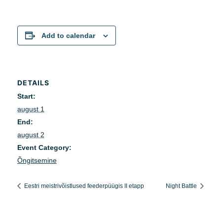
Add to calendar
DETAILS
Start:
august 1
End:
august 2
Event Category:
Õngitsemine
Eestri meistrivõistlused feederpüügis II etapp
Night Battle