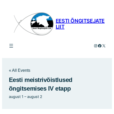
EESTI ÕNGITSEJATE
LIIT
Instagram
Facebo
X
« All Events
Eesti meistrivõistlused
õngitsemises IV etapp
august 1
–
august 2